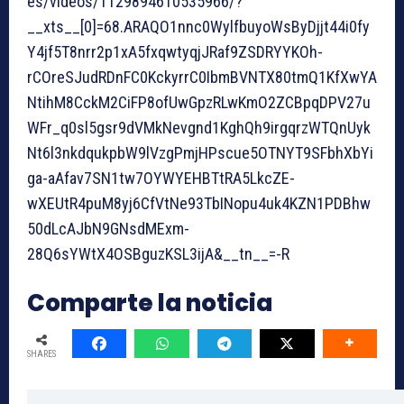
es/videos/1129894610535966/?
__xts__[0]=68.ARAQO1nnc0WylfbuyoWsByDjjt44i0fy
Y4jf5T8nrr2p1xA5fxqwtyqjJRaf9ZSDRYYKOh-
rCOreSJudRDnFC0KckyrrC0IbmBVNTX80tmQ1KfXwYA
NtihM8CckM2CiFP8ofUwGpzRLwKmO2ZCBpqDPV27u
WFr_q0sl5gsr9dVMkNevgnd1KghQh9irgqrzWTQnUyk
Nt6l3nkdqukpbW9lVzgPmjHPscue5OTNYT9SFbhXbYi
ga-aAfav7SN1tw7OYWYEHBTtRA5LkcZE-
wXEUtR4puM8yj6CfVtNe93TbINopu4uk4KZN1PDBhw
50dLcAJbN9GNsdMExm-
28Q6sYWtX4OSBguzKSL3ijA&__tn__=-R
Comparte la noticia
SHARES